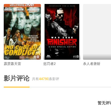
免费
付费
霹雳轰天雷
惩罚者2
杀人者唐斩
影片评论
共有
44790
条影评
暂无评