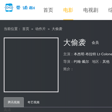
首页
电影
电视剧
当前位置：
首页
»
动作片
»
大偷袭
大偷袭
会员
主演：
本杰明·布拉特 Lt·Colo
导演：
约翰·戴尔
地区：
其
简介：
腾讯视频
奇艺视频
高清