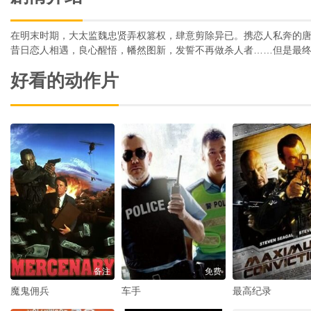
在明末时期，大太监魏忠贤弄权篡权，肆意剪除异已。携恋人私奔的
昔日恋人相遇，良心醒悟，幡然图新，发誓不再做杀人者……但是最
好看的动作片
备注
免费
魔鬼佣兵
车手
最高纪录