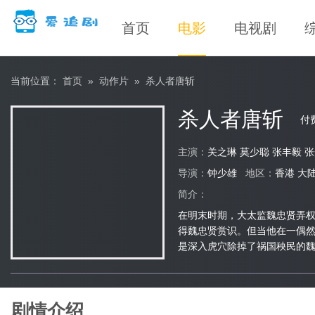
首页
电影
电视剧
当前位置：
首页
»
动作片
»
杀人者唐斩
杀人者唐斩
付
主演：
关之琳 莫少聪
张丰毅
张
导演：
钟少雄
地区：
香港
大
简介：
在明末时期，大太监魏忠贤弄
得魏忠贤赏识。但当他在一偶
是深入虎穴除掉了祸国秧民的
剧情介绍