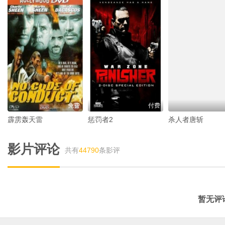
免费
付费
霹雳轰天雷
惩罚者2
杀人者唐斩
影片评论
共有
44790
条影评
暂无评