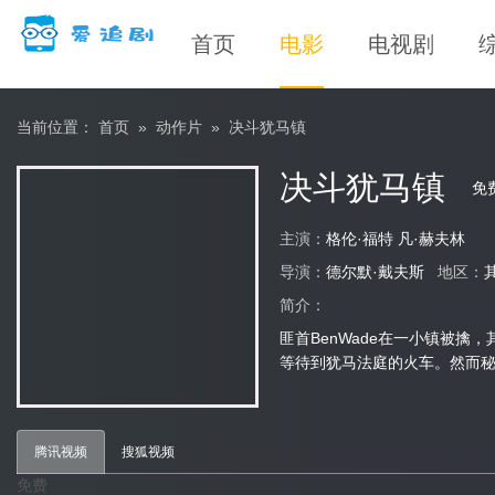
首页
电影
电视剧
当前位置：
首页
»
动作片
»
决斗犹马镇
决斗犹马镇
免
主演：
格伦·福特 凡·赫夫林
导演：
德尔默·戴夫斯
地区：
简介：
匪首BenWade在一小镇被擒
等待到犹马法庭的火车。然而
腾讯视频
搜狐视频
免费