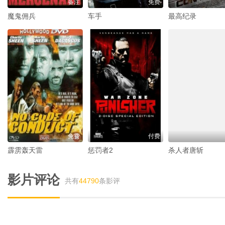
备注
免费
魔鬼佣兵
车手
最高纪录
免费
付费
霹雳轰天雷
惩罚者2
杀人者唐斩
影片评论
共有
44790
条影评