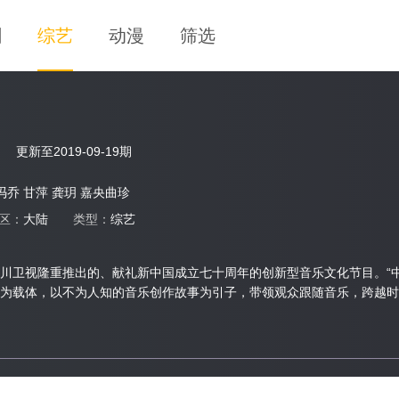
剧
综艺
动漫
筛选
更新至2019-09-19期
 冯乔 甘萍 龚玥 嘉央曲珍
区：
大陆
类型：
综艺
川卫视隆重推出的、献礼新中国成立七十周年的创新型音乐文化节目。“中
为载体，以不为人知的音乐创作故事为引子，带领观众跟随音乐，跨越时