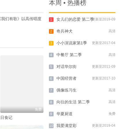
本周 • 热播榜
《我们有歌》以高传唱度
女儿们的恋爱 第二季
更新至2019-09
1
奇兵神犬
高清
2
小小演说家第1季
更新至2017-04
3
中餐厅 第二季
高清
4
对话华尔街
更新至2011-09
5
中国经营者
更新至2017-10
6
偶像练习生
高清
7
向往的生活 第二季
高清
8
免费
华夏厨道
免费
9
日食记
我爱满堂彩
更新至2019-04
10