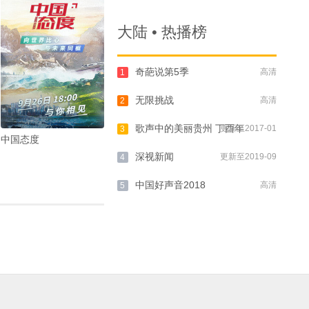
大陆 • 热播榜
奇葩说第5季
高清
1
无限挑战
高清
2
歌声中的美丽贵州 丁酉年
更新至2017-01
3
中国态度
深视新闻
更新至2019-09
4
中国好声音2018
高清
5