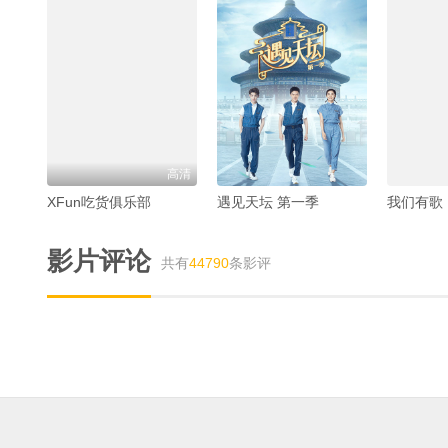
高清
XFun吃货俱乐部
遇见天坛 第一季
我们有歌
影片评论
共有
44790
条影评