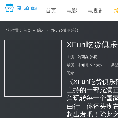
首页
电影
电视剧
当前位置：
首页
»
综艺
»
XFun吃货俱乐部
XFun吃货俱
主演：
刘雨鑫 孙夏
导演：
未知
地区：
大陆
类
简介：
《XFun吃货俱
主持的一部充满
角玩转每一个国
由行，你还头疼
起出发吧！除此