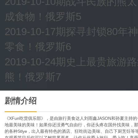
2019-10-10期战斗民族
成食物！俄罗斯5
2019-10-17期探寻封锁
零食！俄罗斯6
2019-10-24期史上最贵
熊！俄罗斯7
剧情介绍
《XFun吃货俱乐部》，是由旅行美食达人刘雨鑫JASON和孙夏主
地最美味的美味！如果你还没勇气自由行，你还头疼在国外找美味，
的各种Stlye，出入最有特色的酒店、狂吃街边美味、自己下厨烹饪
在观看节目后你可以了解世界更多。让你从此爱上旅行，爱上吃！享受