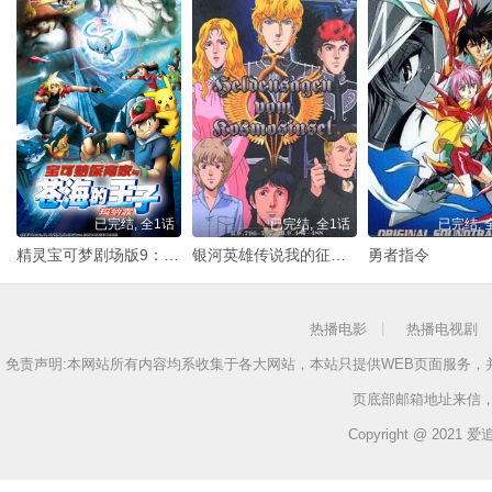
已完结, 全1话
已完结, 全1话
已完结, 
精灵宝可梦剧场版9：宝可梦保育家与苍海的王子玛纳霏
银河英雄传说我的征途是星辰大海
勇者指令
热播电影
热播电视剧
免责声明:本网站所有内容均系收集于各大网站，本站只提供WEB页面服务
页底部邮箱地址来信
Copyright @ 2021 爱追剧