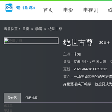
首页
电影
电视剧
当前位置：
首页
»
动漫
»
绝世古尊
绝世古尊
20集全
主演：
未知
导演：
沈毅
地区：
中国大陆
更新：
2021-04-18 00:51:13
简介：
一场突如其来的的灾难
身世逐渐揭开帷幕，他想要成
爱奇艺
优酷视频
第1集
第2集