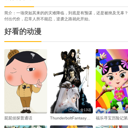
简介：一场突如其来的的灾难降临，到底是有预谋，还是被殃及无辜
付出代价，忍常人所不能忍，逆袭之路就此开始。
好看的动漫
已完结, 全13话
屁屁侦探普通话
ThunderboltFantasy东离剑游纪
福乐寻宝历险记第