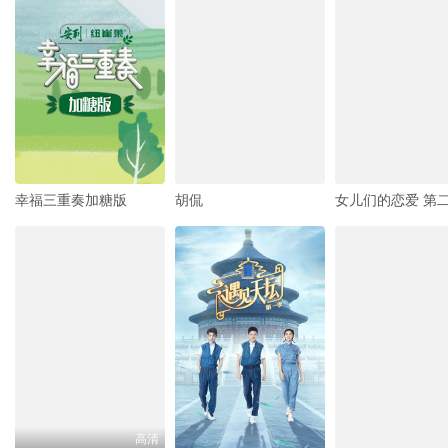
幸福三重奏加糖版
胡侃
女儿们的恋爱 第
高清