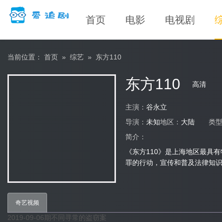
首页
电影
电视剧
当前位置：
首页
»
综艺
»
东方110
东方110
高清
主演：
谷永立
导演：
未知
地区：
大陆
类
简介：
《东方110》是上海地区最具
罪的行动，宣传和普及法律知
奇艺视频
2019-09-06期不同寻常的盗窃案