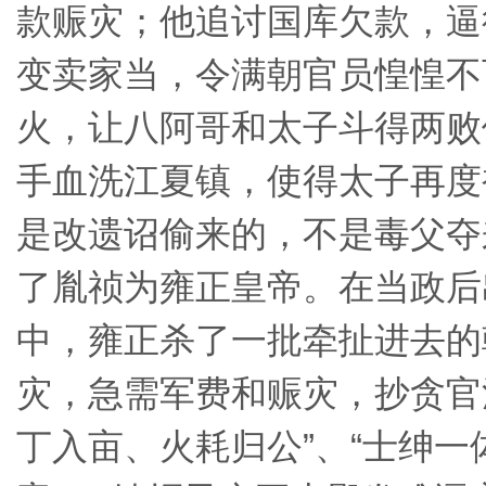
款赈灾；他追讨国库欠款，逼
变卖家当，令满朝官员惶惶不
火，让八阿哥和太子斗得两败
手血洗江夏镇，使得太子再度
是改遗诏偷来的，不是毒父夺
了胤祯为雍正皇帝。在当政后
中，雍正杀了一批牵扯进去的
灾，急需军费和赈灾，抄贪官
丁入亩、火耗归公”、“士绅一