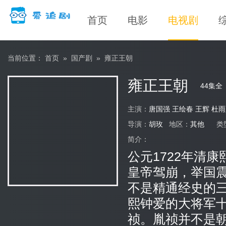
首页
电影
电视剧
当前位置：
首页
»
国产剧
»
雍正王朝
雍正王朝
44集全
主演：
唐国强
王绘春
王辉
杜雨
导演：
胡玫
地区：
其他
类
简介：
公元1722年清
皇帝驾崩，举国
不是精通经史的
熙钟爱的大将军十
祯。胤祯并不是朝