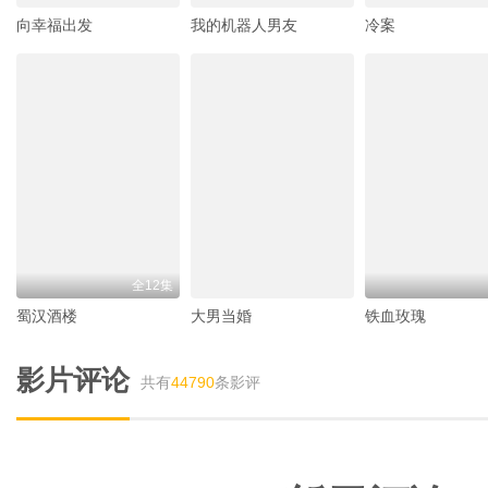
向幸福出发
我的机器人男友
冷案
全12集
蜀汉酒楼
大男当婚
铁血玫瑰
影片评论
共有
44790
条影评