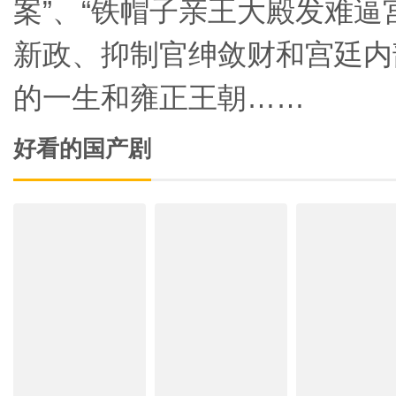
案”、“铁帽子亲王大殿发难逼
新政、抑制官绅敛财和宫廷内
的一生和雍正王朝……
好看的国产剧