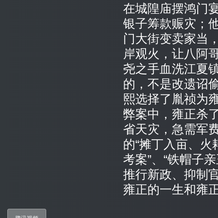
在城隍庙摆鸿门
银子筹款赈灾；
门大街变卖家当
岸观火，让八阿
尧之手血洗江夏
的，不是改遗诏
熙选择了胤祯为
弊案中，雍正杀
省天灾，急需军
的“摊丁入亩、火
考案”、“铁帽子
推行新政、抑制
雍正的一生和雍