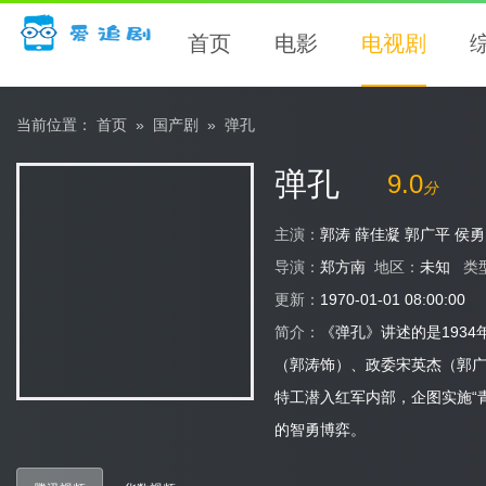
首页
电影
电视剧
当前位置：
首页
» 国产剧 »
弹孔
弹孔
9.0
分
主演：
郭涛 薛佳凝 郭广平 侯
导演：
郑方南
地区：
未知
类
更新：
1970-01-01 08:00:00
简介：
《弹孔》讲述的是193
（郭涛饰）、政委宋英杰（郭
特工潜入红军内部，企图实施“
的智勇博弈。