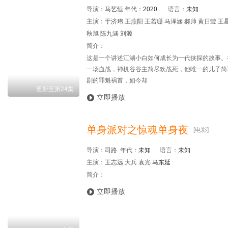
导演：
马艺恒
年代：
2020
语言：
未知
主演：
于济玮 王燕阳 王若珊 马泽涵 郝帅 黄日莹 王
秋旭 陈九涵 刘源
简介：
这是一个讲述江湖小白如何成长为一代侠探的故事。
一场血战，神机谷谷主简尽欢战死，他唯一的儿子简
剧的罪魁祸首，如今却
更新至第24集

立即播放
单身派对之惊魂单身夜
[电影]
导演：
司路
年代：
未知
语言：
未知
主演：
王志远 大兵 袁光
马东延
简介：

立即播放