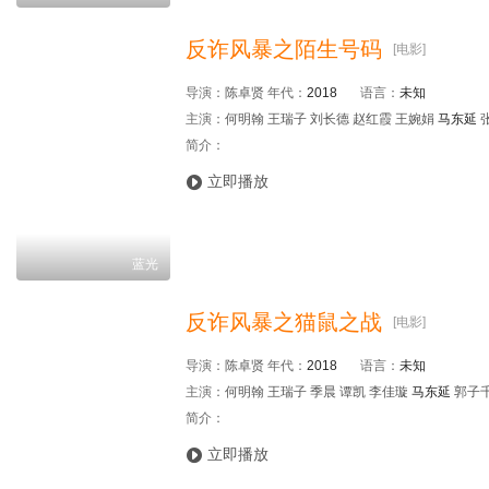
反诈风暴之陌生号码
[电影]
导演：
陈卓贤
年代：
2018
语言：
未知
主演：
何明翰 王瑞子 刘长德 赵红霞 王婉娟
马东延
简介：

立即播放
蓝光
反诈风暴之猫鼠之战
[电影]
导演：
陈卓贤
年代：
2018
语言：
未知
主演：
何明翰 王瑞子 季晨 谭凯 李佳璇
马东延
郭子千
简介：

立即播放