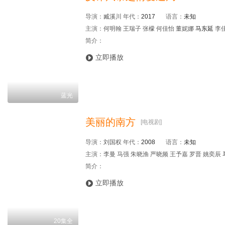
导演：
臧溪川
年代：
2017
语言：
未知
主演：
何明翰 王瑞子 张檬 何佳怡 董妮娜
马东延
李佳
简介：

立即播放
蓝光
美丽的南方
[电视剧]
导演：
刘国权
年代：
2008
语言：
未知
主演：
李曼 马强 朱晓渔 严晓频 王予嘉 罗晋 姚奕辰
简介：

立即播放
20集全