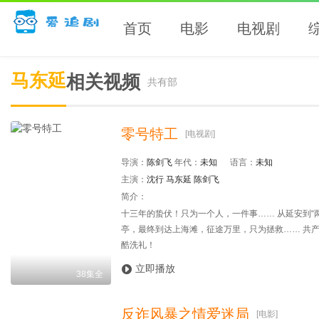
首页
电影
电视剧
马东延
相关视频
共有
部
零号特工
[电视剧]
导演：
陈剑飞
年代：
未知
语言：
未知
主演：
沈行
马东延
陈剑飞
简介：
十三年的蛰伏！只为一个人，一件事…… 从延安到“两
亭，最终到达上海滩，征途万里，只为拯救…… 共
酷洗礼！

立即播放
38集全
反诈风暴之情爱迷局
[电影]