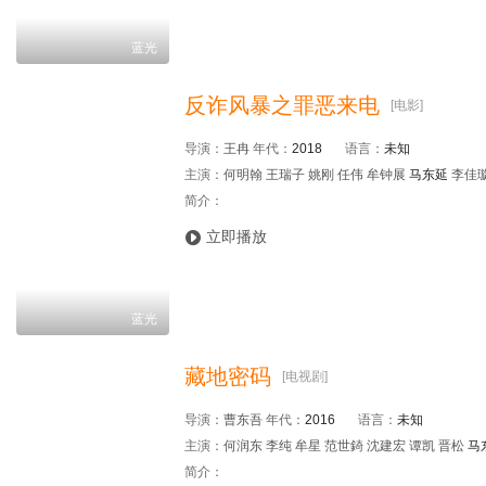
蓝光
反诈风暴之罪恶来电
[电影]
导演：
王冉
年代：
2018
语言：
未知
主演：
何明翰 王瑞子 姚刚 任伟 牟钟展
马东延
李佳璇
简介：

立即播放
蓝光
藏地密码
[电视剧]
导演：
曹东吾
年代：
2016
语言：
未知
主演：
何润东 李纯 牟星 范世錡 沈建宏 谭凯 晋松
马
简介：