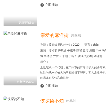

立即播放
更新至第8集
亲爱的麻洋街
[电视剧]
导演：
黄克敏 周劼
年代：
2020
语言：
未知
主演：
谭松韵 许魏洲 牛骏峰 陈瑾 史可 焦刚 田岷
马
博 李沐然 尹智玄 于翔 于昕仡 龚锐 刘亦然 孙研翔
简介：
上世纪八十年代初，在广州市的麻洋街长大的少年欧
这让与他一起长大的马晓晓很不理解。两人发生争执
的易东东很快和麻洋街
更新至第37集

立即播放
侠探简不知
[电视剧]